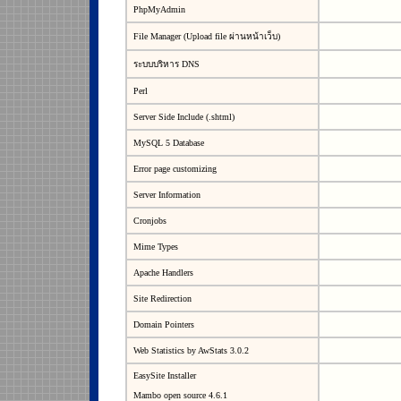
PhpMyAdmin
File Manager (Upload file ผ่านหน้าเว็บ)
ระบบบริหาร DNS
Perl
Server Side Include (.shtml)
MySQL 5 Database
Error page customizing
Server Information
Cronjobs
Mime Types
Apache Handlers
Site Redirection
Domain Pointers
Web Statistics by AwStats 3.0.2
EasySite Installer
Mambo open source 4.6.1