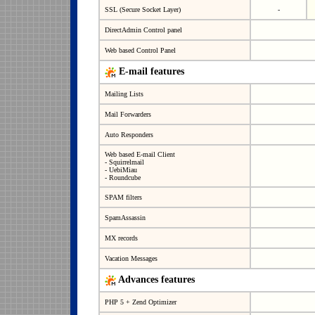
SSL (Secure Socket Layer)
-
DirectAdmin Control panel
Web based Control Panel
E-mail features
Mailing Lists
Mail Forwarders
Auto Responders
Web based E-mail Client
- Squirrelmail
- UebiMiau
- Roundcube
SPAM filters
SpamAssassin
MX records
Vacation Messages
Advances features
PHP 5 + Zend Optimizer